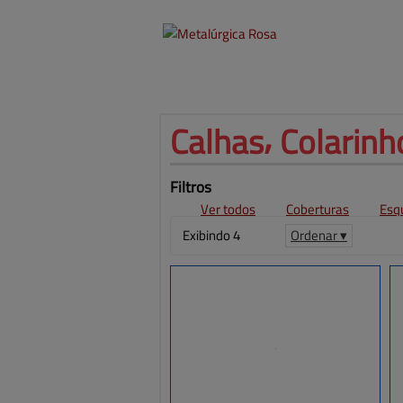
Calhas⸴ 
Colarinho
Filtros
Ver todos
Coberturas
Esq
Exibindo 4
Ordenar ▾