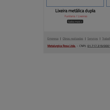
Lixeira metálica dupla
Funilaria / Lixeiras
Saiba mais +
Empresa
|
Obras realizadas
|
Serviços
|
Trabal
Metalurgica Rosa
Ltda.
-
CNPJ:
01.717.319/000