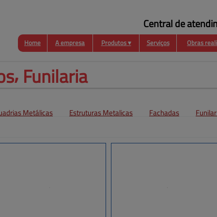
Central de atendi
Home
A empresa
Produtos ▾
Serviços
Obras real
Funilaria
Coberturas
Esquadrias
Metálicas
s⸴ Funilaria
uadrias Metálicas
Estruturas Metalicas
Fachadas
Funilar