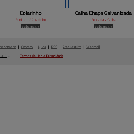
Colarinho
Calha Chapa Galvanizada
Funilaria / Colarinhos
Funilaria / Calhas
Saiba mais +
Saiba mais +
he conosco
|
Contato
|
Ajuda
|
RSS
|
Área restrita
|
Webmail
1-03
-
Termos de Uso e Privacidade