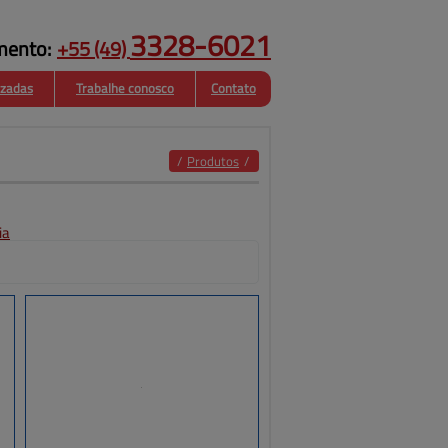
3328-6021
mento:
+55
(49)
izadas
Trabalhe conosco
Contato
Estruturas
Fachadas
Metalicas
/
Produtos
/
ia