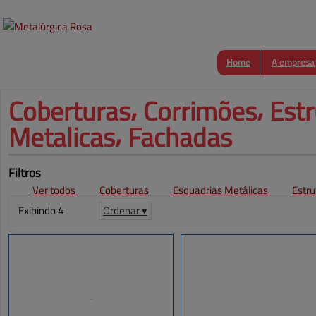
Home
A empresa
Coberturas⸴ Corrimões⸴ 
Estr
Metalicas⸴ Fachadas
Filtros
Ver todos
Coberturas
Esquadrias Metálicas
Estru
Exibindo 4
Ordenar ▾