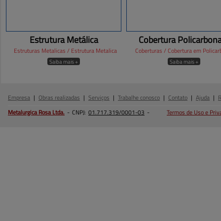
Estrutura Metálica
Cobertura Policarbon
Estruturas Metalicas / Estrutura Metalica
Coberturas / Cobertura em Policar
Saiba mais +
Saiba mais +
Empresa
|
Obras realizadas
|
Serviços
|
Trabalhe conosco
|
Contato
|
Ajuda
|
Metalurgica Rosa
Ltda.
-
CNPJ:
01.717.319/0001-03
-
Termos de Uso e Priv