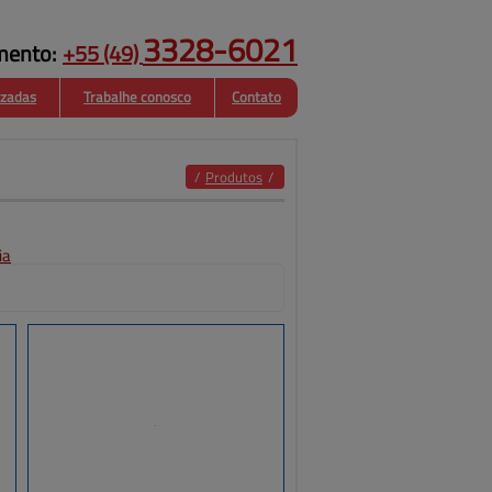
3328-6021
mento:
+55
(49)
izadas
Trabalhe conosco
Contato
Estruturas
Fachadas
Metalicas
/
Produtos
/
ia