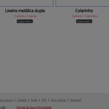
Lixeira metálica dupla
Colarinho
Funilaria / Lixeiras
Funilaria / Colarinhos
Saiba mais +
Saiba mais +
he conosco
|
Contato
|
Ajuda
|
RSS
|
Área restrita
|
Webmail
1-03
-
Termos de Uso e Privacidade