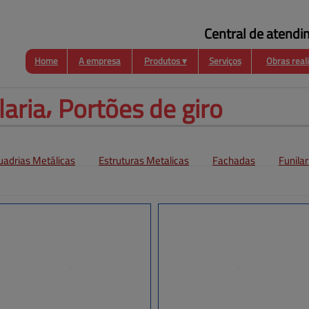
Central de atendi
Home
A empresa
Produtos ▾
Serviços
Obras real
Funilaria
Coberturas
Esquadrias
Metálicas
aria⸴ 
Portões de giro
uadrias Metálicas
Estruturas Metalicas
Fachadas
Funilar