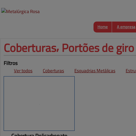
Home
A empresa
Coberturas⸴ Portões 
de giro
Filtros
Ver todos
Coberturas
Esquadrias Metálicas
Estru
Cobertura Policarbonato