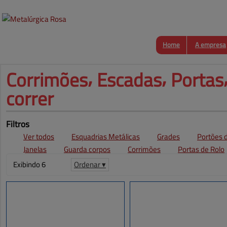
Home
A empresa
Corrimões⸴ Escadas⸴ Portas⸴
correr
Filtros
Ver todos
Esquadrias Metálicas
Grades
Portões d
Janelas
Guarda corpos
Corrimões
Portas de Rolo
Exibindo 6
Ordenar ▾