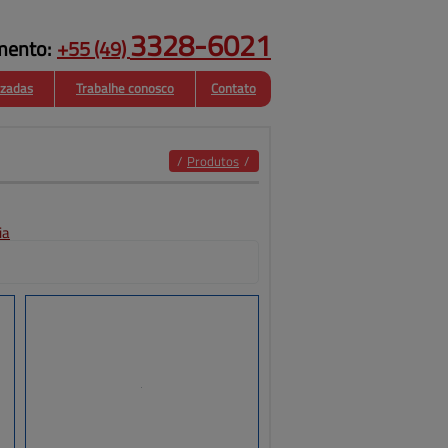
3328-6021
mento:
+55
(49)
izadas
Trabalhe conosco
Contato
Estruturas
Fachadas
Metalicas
/
Produtos
/
ia