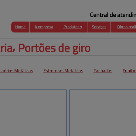
Central de atendi
Home
A empresa
Produtos ▾
Serviços
Obras real
Funilaria
Coberturas
Esquadrias
Metálicas
ia⸴ 
Portões de giro
uadrias Metálicas
Estruturas Metalicas
Fachadas
Funilar