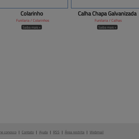
Colarinho
Calha Chapa Galvanizada
Funilaria / Colarinhos
Funilaria / Calhas
Saiba mais +
Saiba mais +
he conosco
|
Contato
|
Ajuda
|
RSS
|
Área restrita
|
Webmail