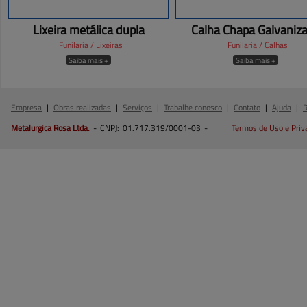
Lixeira metálica dupla
Calha Chapa Galvaniz
Funilaria / Lixeiras
Funilaria / Calhas
Saiba mais +
Saiba mais +
Empresa
|
Obras realizadas
|
Serviços
|
Trabalhe conosco
|
Contato
|
Ajuda
|
Metalurgica Rosa
Ltda.
-
CNPJ:
01.717.319/0001-03
-
Termos de Uso e Priv