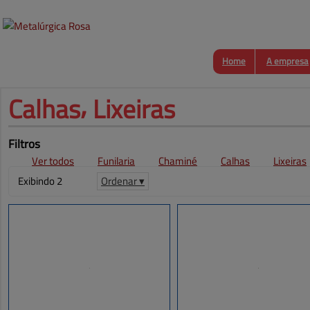
Home
A empresa
Calhas⸴ 
Lixeiras
Filtros
Ver todos
Funilaria
Chaminé
Calhas
Lixeiras
Exibindo 2
Ordenar ▾