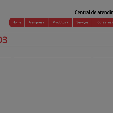
Central de atendi
Home
A empresa
Produtos ▾
Serviços
Obras real
Funilaria
Coberturas
Esquadrias
Metálicas
03