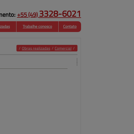
3328-6021
mento:
+55
(49)
izadas
Trabalhe conosco
Contato
Estruturas
Fachadas
Metalicas
/
Obras realizadas
/
Comercial
/